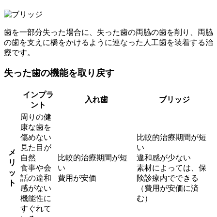
歯を一部分失った場合に、失った歯の両脇の歯を削り、両脇
の歯を支えに橋をかけるように連なった人工歯を装着する治
療です。
失った歯の機能を取り戻す
インプラ
入れ歯
ブリッジ
ント
周りの健
康な歯を
傷めない
比較的治療期間が短
見た目が
い
メ
自然
比較的治療期間が短
違和感が少ない
リ
食事や会
い
素材によっては、保
ッ
話の違和
費用が安価
険診療内でできる
ト
感がない
（費用が安価に済
機能性に
む）
すぐれて