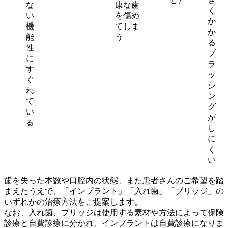
な
康な歯
く
い
を傷め
か
機
てしま
か
能
う
る
性
ブ
に
ラ
す
ッ
ぐ
シ
れ
ン
て
グ
い
が
る
し
に
く
い
歯を失った本数や口腔内の状態、また患者さんのご希望を踏
まえたうえで、「インプラント」「入れ歯」「ブリッジ」の
いずれかの治療方法をご提案します。
なお、入れ歯、ブリッジは使用する素材や方法によって保険
診療と自費診療に分かれ、インプラントは自費診療になりま