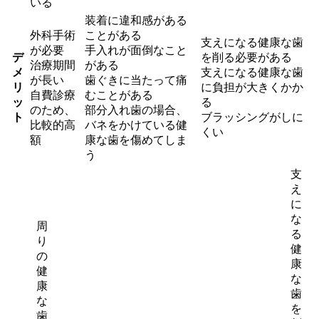
いる
装着に違和感がある
外科手術
ことがある
支えになる健康な歯
が必要
手入れが面倒なこと
デ
を削る必要がある
治療期間
がある
メ
支えになる健康な歯
が長い
歯ぐきに当たって痛
リ
に負担が大きくかか
自費診療
むことがある
ッ
る
のため、
部分入れ歯の場合、
ト
ブラッシングがしに
比較的高
バネをかけている健
くい
額
康な歯を傷めてしま
う
支
え
に
な
周
る
り
健
の
康
健
な
康
歯
な
を
歯