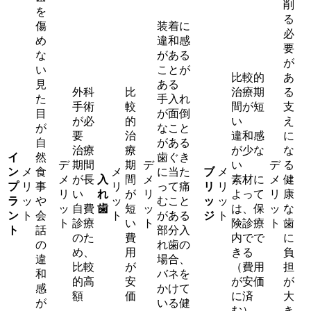
削
を
る
傷
装着に
必
め
違和感
要
な
がある
が
い
ことが
比較的
あ
見
ある
外科
比
治療期
る
た
手入れ
手術
較
間が短
支
目
が面倒
が必
的
い
え
が
なこと
要
治
違和感
に
自
がある
治療
療
が少な
な
イ
然
歯ぐき
デ
期間
期
デ
い
デ
る
ン
メ
食
メ
に当た
ブ
メ
メ
が長
入
間
メ
素材に
メ
健
プ
リ
事
リ
って痛
リ
リ
リ
い
れ
が
リ
よって
リ
康
ラ
ッ
や
ッ
むこと
ッ
ッ
ッ
自費
歯
短
ッ
は、保
ッ
な
ン
ト
会
ト
がある
ジ
ト
ト
診療
い
ト
険診療
ト
歯
ト
話
部分入
のた
費
内でで
に
の
れ歯の
め、
用
きる
負
違
場合、
比較
が
（費用
担
和
バネを
的高
安
が安価
が
感
かけて
額
価
に済
大
が
いる健
む）
き